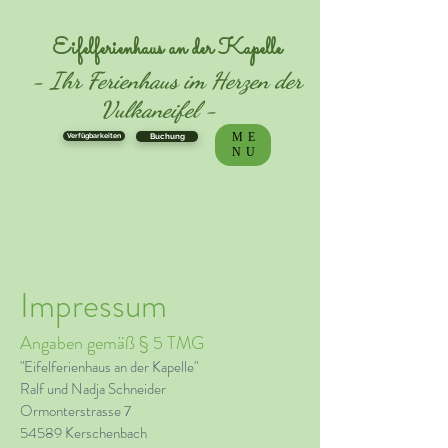
Eifelferienhaus an der Kapelle
- Ihr Ferienhaus im Herzen der
Vulkanei
fel -
ME
Verfügbarkeiten
Buchung
NU
Impressum
Angaben gemäß § 5 TMG
"Eifelferienhaus an der Kapelle"
Ralf und Nadja Schneider
Ormonterstrasse 7
54589 Kerschenbach